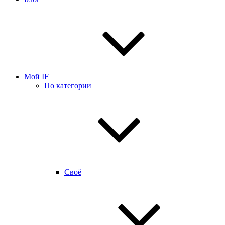
Мой IF
По категории
Своё