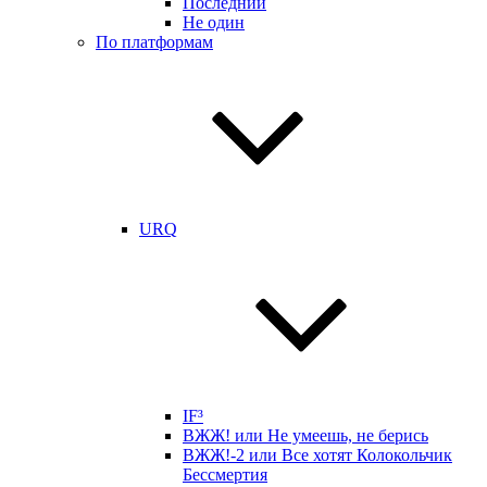
Последний
Не один
По платформам
URQ
IF³
ВЖЖ! или Не умеешь, не берись
ВЖЖ!-2 или Все хотят Колокольчик
Бессмертия