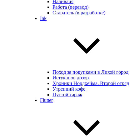
Наливайя
Работа (перевод)
Старатель (в разработке)
Ink
Поход за покупками в Лихой город
Истуканов дозор
Хроники Нордхейма. Второй отряд
Утренний кофе
Пустой гараж
Flutter