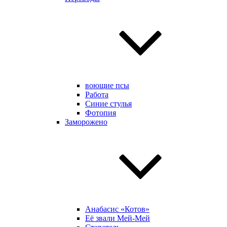
воющие псы
Работа
Синие стулья
Фотопия
Заморожено
Анабасис «Котов»
Её звали Мей-Мей