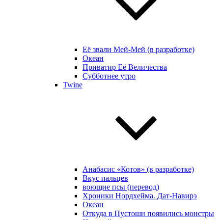
Её звали Мей-Мей (в разработке)
Океан
Приватир Её Величества
Субботнее утро
Twine
Анабасис «Котов» (в разработке)
Вкус пальцев
воющие псы (перевод)
Хроники Нордхейма. Дат-Навирэ
Океан
Откуда в Пустоши появились монстры