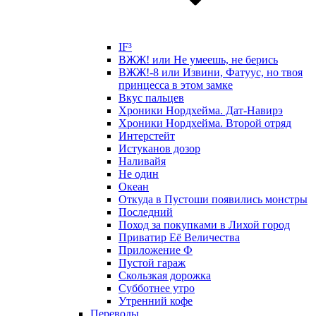
IF³
ВЖЖ! или Не умеешь, не берись
ВЖЖ!-8 или Извини, Фатуус, но твоя
принцесса в этом замке
Вкус пальцев
Хроники Нордхейма. Дат-Навирэ
Хроники Нордхейма. Второй отряд
Интерстейт
Истуканов дозор
Наливайя
Не один
Океан
Откуда в Пустоши появились монстры
Последний
Поход за покупками в Лихой город
Приватир Её Величества
Приложение Ф
Пустой гараж
Скользкая дорожка
Субботнее утро
Утренний кофе
Переводы