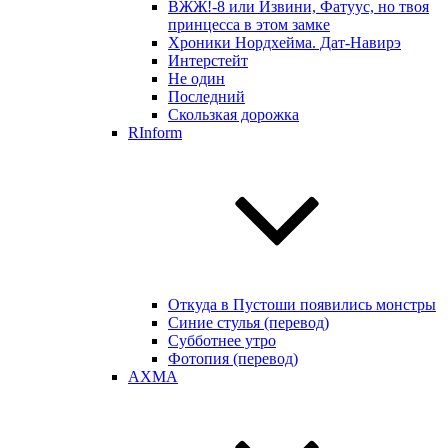
ВЖЖ!-8 или Извини, Фатуус, но твоя
принцесса в этом замке
Хроники Нордхейма. Дат-Навирэ
Интерстейт
Не один
Последний
Скользкая дорожка
RInform
Откуда в Пустоши появились монстры
Синие стулья (перевод)
Субботнее утро
Фотопия (перевод)
AXMA