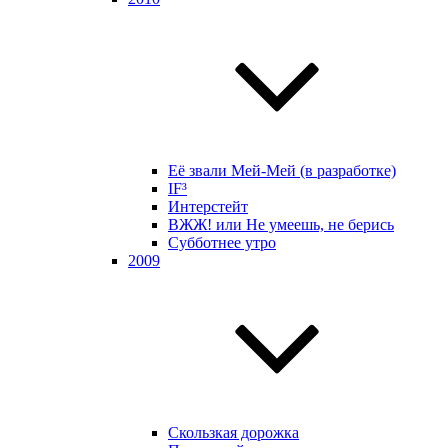
Её звали Мей-Мей (в разработке)
IF³
Интерстейт
ВЖЖ! или Не умеешь, не берись
Субботнее утро
2009
Скользкая дорожка