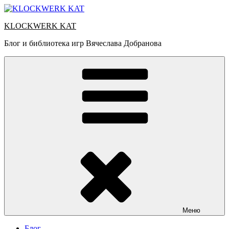
Перейти
к
KLOCKWERK KAT
содержимому
Блог и библиотека игр Вячеслава Добранова
Меню
Блог