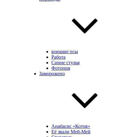
воющие псы
Работа
Синие стулья
Фотопия
Заморожено
Анабасис «Котов»
Её звали Мей-Мей