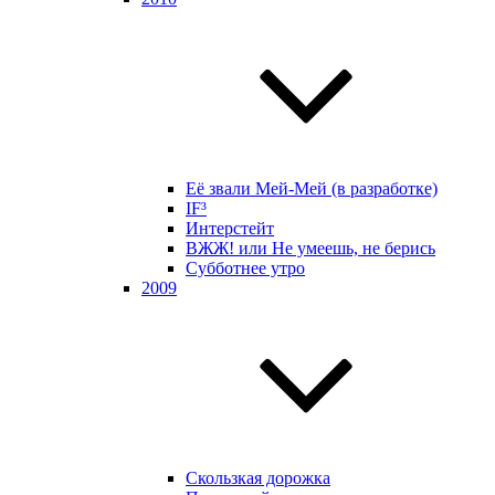
Её звали Мей-Мей (в разработке)
IF³
Интерстейт
ВЖЖ! или Не умеешь, не берись
Субботнее утро
2009
Скользкая дорожка