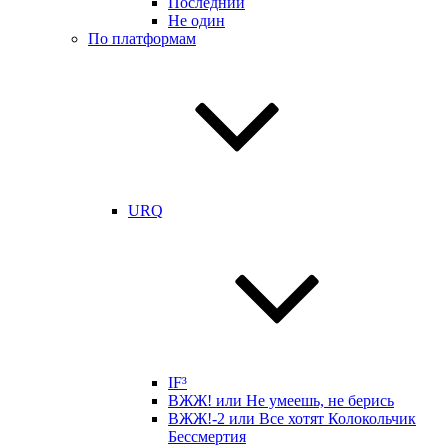
Последний
Не один
По платформам
URQ
IF³
ВЖЖ! или Не умеешь, не берись
ВЖЖ!-2 или Все хотят Колокольчик
Бессмертия