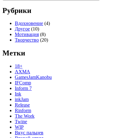
Рубрики
Вдохновение
(4)
Другое
(10)
Мотивация
(8)
Творчество
(20)
Метки
18+
AXMA
GamesJamKanobu
IFComp
Inform 7
Ink
inkJam
Release
Rinform
The Work
Twine
WIP
Вкус пальцев