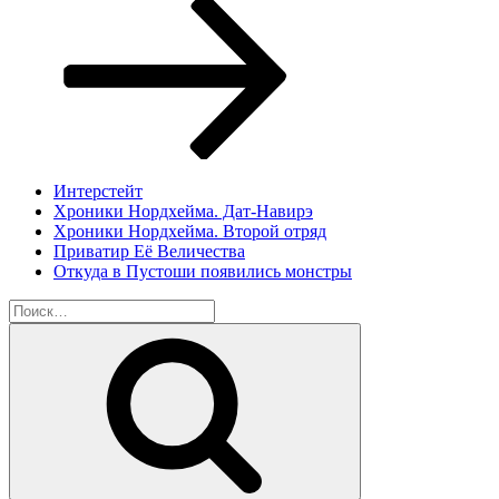
запись
Интерстейт
Хроники Нордхейма. Дат-Навирэ
Хроники Нордхейма. Второй отряд
Приватир Её Величества
Откуда в Пустоши появились монстры
Искать:
Поиск