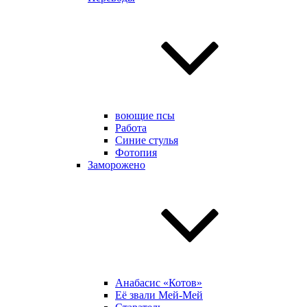
воющие псы
Работа
Синие стулья
Фотопия
Заморожено
Анабасис «Котов»
Её звали Мей-Мей