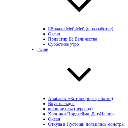
Её звали Мей-Мей (в разработке)
Океан
Приватир Её Величества
Субботнее утро
Twine
Анабасис «Котов» (в разработке)
Вкус пальцев
воющие псы (перевод)
Хроники Нордхейма. Дат-Навирэ
Океан
Откуда в Пустоши появились монстры