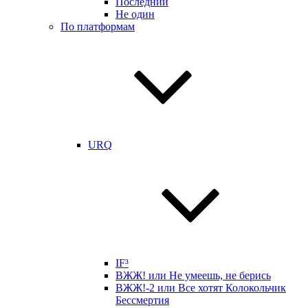
Последний
Не один
По платформам
URQ
IF³
ВЖЖ! или Не умеешь, не берись
ВЖЖ!-2 или Все хотят Колокольчик
Бессмертия