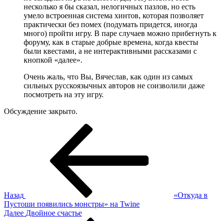
несколько я бы сказал, нелогичных пазлов, но есть
умело встроенная система хинтов, которая позволяет
практически без помех (подумать придется, иногда
много) пройти игру. В паре случаев можно прибегнуть к
форуму, как в старые добрые времена, когда квесты
были квестами, а не интерактивными рассказами с
кнопкой «далее».
Очень жаль, что Вы, Вячеслав, как один из самых
сильных русскоязычных авторов не соизволили даже
посмотреть на эту игру.
Обсуждение закрыто.
Навигация
Предыдущая
запись:
по
записям
Назад
«Откуда в
Пустоши появились монстры» на Twine
Следующая
Далее
Двойное счастье