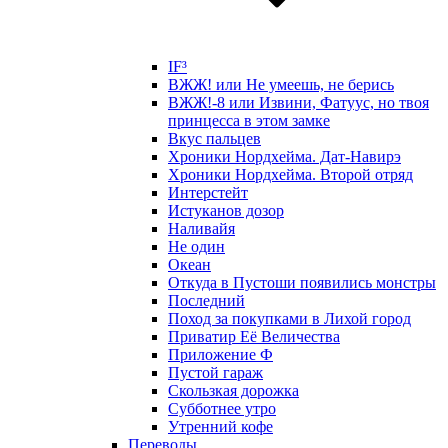
IF³
ВЖЖ! или Не умеешь, не берись
ВЖЖ!-8 или Извини, Фатуус, но твоя
принцесса в этом замке
Вкус пальцев
Хроники Нордхейма. Дат-Навирэ
Хроники Нордхейма. Второй отряд
Интерстейт
Истуканов дозор
Наливайя
Не один
Океан
Откуда в Пустоши появились монстры
Последний
Поход за покупками в Лихой город
Приватир Её Величества
Приложение Ф
Пустой гараж
Скользкая дорожка
Субботнее утро
Утренний кофе
Переводы