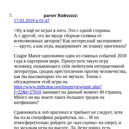
parser Rulezzzzz
:
17.02.2019 в 01:47
>Ну я ещё не играл в него. Это с одной стороны.
А с другой, это же вроде сборная солянка от
всевозможных авторов? Как интересный эксперимент
— круто, а как игра, выдерживает ли планку оригинала?
Cragne Manor однозначно одно из главных событий 2018
года в парсерном мире. Пропустить такую игру
человеку, называющего себя любителем интерактивной
литературы, сродни преступлению против человечества,
как бы высокопарно это не звучало. Топик с
обсуждением этой игры на
https://www.intfiction.org/forum/viewtopic.php?
f=22&t=27010
занимает на данный момент 40 страниц.
Много ли вы знаете таких больших тредов на
интфикшен?
Сравнивать в лоб оригинал и трибьют не следует, хотя
бы из-за специфики разработки, но… И по
атмосфере(только дойдите до «кат-сцены» на озере), и
по загадкам игра на высоте. Да, безусловно, есть