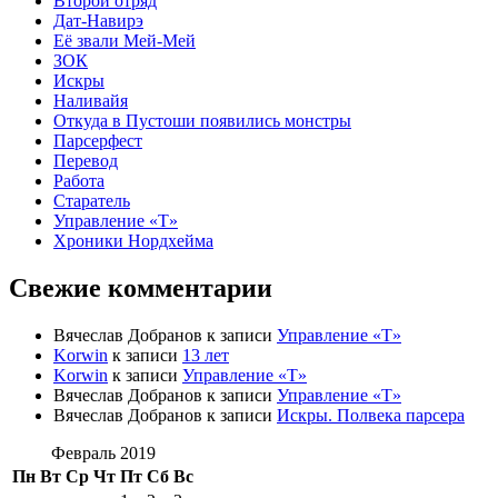
Второй отряд
Дат-Навирэ
Её звали Мей-Мей
ЗОК
Искры
Наливайя
Откуда в Пустоши появились монстры
Парсерфест
Перевод
Работа
Старатель
Управление «Т»
Хроники Нордхейма
Свежие комментарии
Вячеслав Добранов
к записи
Управление «Т»
Korwin
к записи
13 лет
Korwin
к записи
Управление «Т»
Вячеслав Добранов
к записи
Управление «Т»
Вячеслав Добранов
к записи
Искры. Полвека парсера
Февраль 2019
Пн
Вт
Ср
Чт
Пт
Сб
Вс