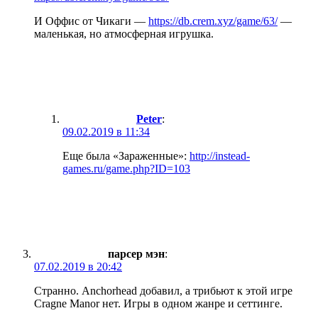
И Оффис от Чикаги —
https://db.crem.xyz/game/63/
—
маленькая, но атмосферная игрушка.
Peter
:
09.02.2019 в 11:34
Еще была «Зараженные»:
http://instead-
games.ru/game.php?ID=103
парсер мэн
:
07.02.2019 в 20:42
Странно. Anchorhead добавил, а трибьют к этой игре
Cragne Manor нет. Игры в одном жанре и сеттинге.