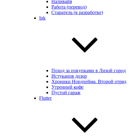
Наливайя
Работа (перевод)
Старатель (в разработке)
Ink
Поход за покупками в Лихой город
Истуканов дозор
Хроники Нордхейма. Второй отряд
Утренний кофе
Пустой гараж
Flutter