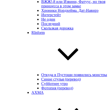
ВЖЖ!-8 или Извини, Фатуус, но твоя
принцесса в этом замке
Хроники Нордхейма. Дат-Навирэ
Интерстейт
Не один
Последний
Скользкая дорожка
RInform
Откуда в Пустоши появились монстры
Синие стулья (перевод)
Субботнее утро
Фотопия (перевод)
AXMA