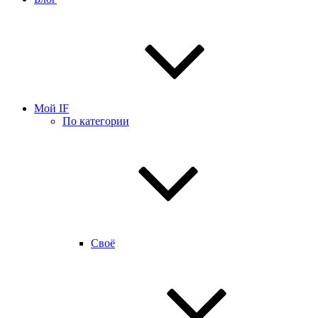
Мой IF
По категории
Своё