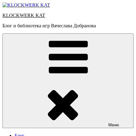
Перейти
к
KLOCKWERK KAT
содержимому
Блог и библиотека игр Вячеслава Добранова
Меню
Блог