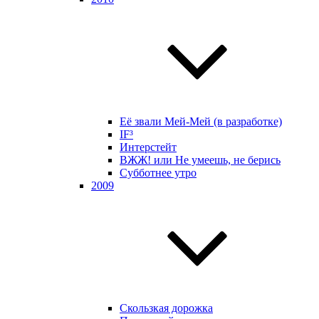
Её звали Мей-Мей (в разработке)
IF³
Интерстейт
ВЖЖ! или Не умеешь, не берись
Субботнее утро
2009
Скользкая дорожка