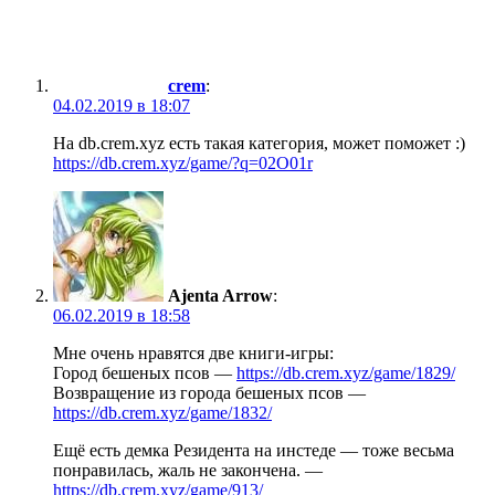
crem
:
04.02.2019 в 18:07
На db.crem.xyz есть такая категория, может поможет :)
https://db.crem.xyz/game/?q=02O01r
Ajenta Arrow
:
06.02.2019 в 18:58
Мне очень нравятся две книги-игры:
Город бешеных псов —
https://db.crem.xyz/game/1829/
Возвращение из города бешеных псов —
https://db.crem.xyz/game/1832/
Ещё есть демка Резидента на инстеде — тоже весьма
понравилась, жаль не закончена. —
https://db.crem.xyz/game/913/